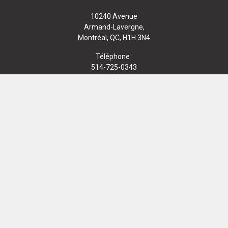
10240 Avenue
Armand-Lavergne,
Montréal, QC, H1H 3N4
Téléphone :
514-725-0343
ENVOYEZ-NOUS UN MESSAGE
Sur les réseaux sociaux
© 2026
M&M Graphique
/
MNM Sports