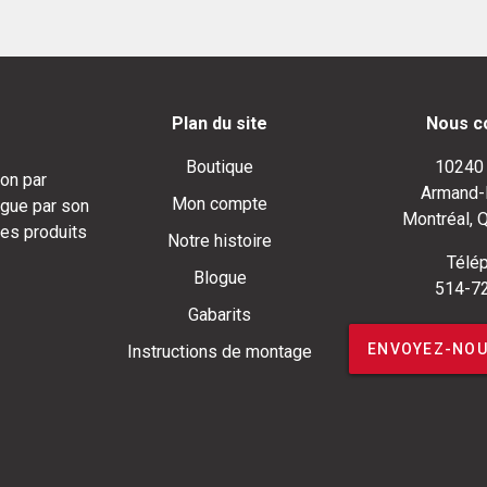
Plan du site
Nous c
Boutique
10240
on par
Armand-
Mon compte
ngue par son
Montréal, 
ses produits
Notre histoire
Télép
Blogue
514-7
Gabarits
ENVOYEZ-NOU
Instructions de montage