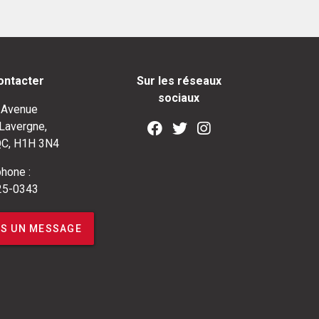
ontacter
Sur les réseaux
sociaux
 Avenue
Lavergne,
QC, H1H 3N4
hone :
25-0343
S UN MESSAGE