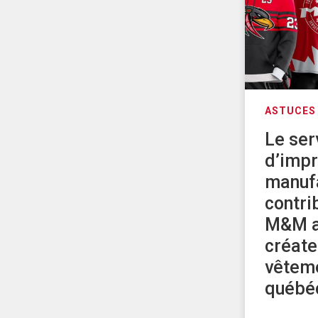
ASTUCES 
Le ser
d’impr
manufa
contri
M&M 
créate
vêtem
québé