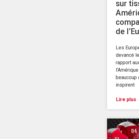
sur ti
Améri
compa
de l’E
Les Europé
devancé l
rapport au
l’Amérique 
beaucoup d
inspirent
Lire plus