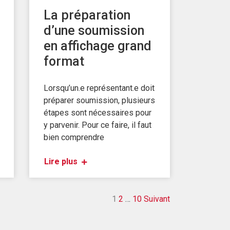
La préparation
d’une soumission
en affichage grand
format
Lorsqu’un.e représentant.e doit
préparer soumission, plusieurs
étapes sont nécessaires pour
y parvenir. Pour ce faire, il faut
bien comprendre
Lire plus
Pagination des
1
2
…
10
Suivant