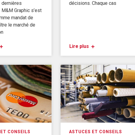
 dernières
décisions. Chaque cas
, M&M Graphic s’est
omme mandat de
ître le marché de
on
Lire plus
ET CONSEILS
ASTUCES ET CONSEILS