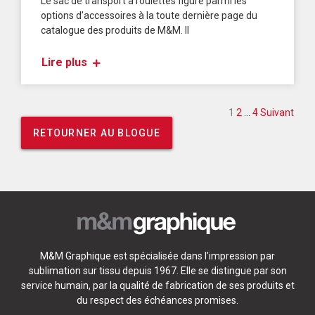
Le sac de transport à roulettes figure parmi les
options d’accessoires à la toute dernière page du
catalogue des produits de M&M. Il
Lire plus
Pagination 
1
2
…
4
Suivant
RETOURNER AU BLOGUE
M&M Graphique est spécialisée dans l’impression par
sublimation sur tissu depuis 1967. Elle se distingue par son
service humain, par la qualité de fabrication de ses produits et
du respect des échéances promises.