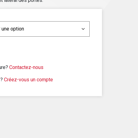
 latéral des portes.
sure?
Contactez-nous
e?
Créez-vous un compte