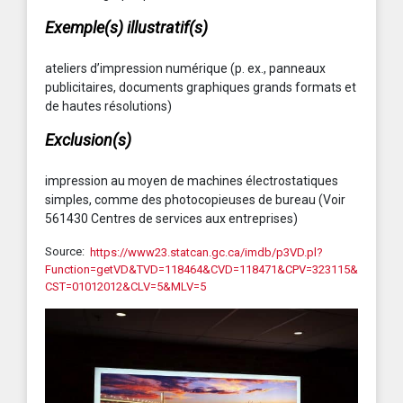
Exemple(s) illustratif(s)
ateliers d’impression numérique (p. ex., panneaux
publicitaires, documents graphiques grands formats et
de hautes résolutions)
Exclusion(s)
impression au moyen de machines électrostatiques
simples, comme des photocopieuses de bureau (Voir
561430 Centres de services aux entreprises)
Source:
https://www23.statcan.gc.ca/imdb/p3VD.pl?
Function=getVD&TVD=118464&CVD=118471&CPV=323115&
CST=01012012&CLV=5&MLV=5