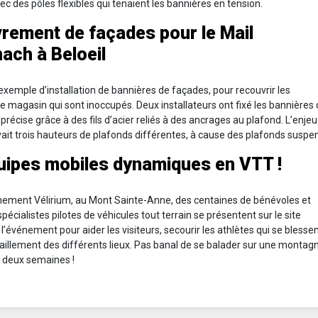
avec des pôles flexibles qui tenaient les bannières en tension.
rement de façades pour le Mail
ach à Beloeil
n exemple d’installation de bannières de façades, pour recouvrir les
 magasin qui sont inoccupés. Deux installateurs ont fixé les bannières
précise grâce à des fils d’acier reliés à des ancrages au plafond. L’enjeu 
 avait trois hauteurs de plafonds différentes, à cause des plafonds suspe
uipes mobiles dynamiques en VTT !
énement Vélirium, au Mont Sainte-Anne, des centaines de bénévoles et
spécialistes pilotes de véhicules tout terrain se présentent sur le site
l’événement pour aider les visiteurs, secourir les athlètes qui se blessen
taillement des différents lieux. Pas banal de se balader sur une montag
 deux semaines !