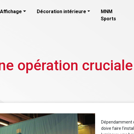
Affichage
Décoration intérieure
MNM
Sports
une opération cruciale
Dépendamment des
doive faire l’insta