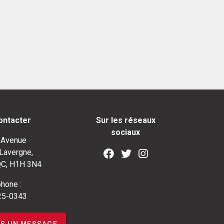
ontacter
Sur les réseaux
sociaux
 Avenue
Lavergne,
QC, H1H 3N4
hone :
25-0343