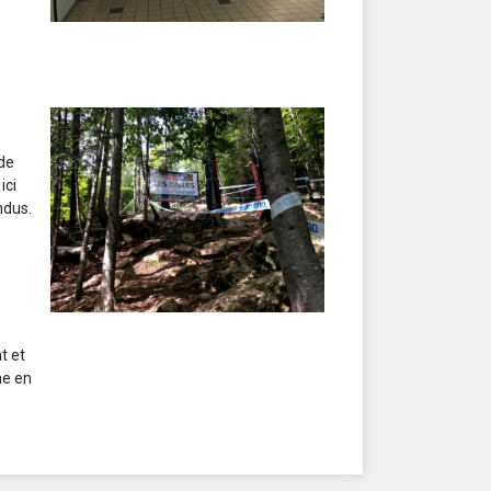
 de
ici
ndus.
t et
ne en