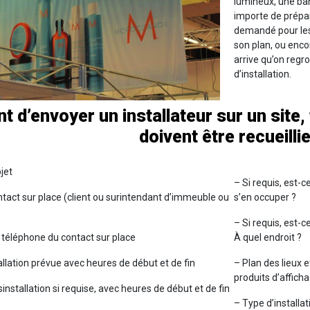
lumineux, une ban
importe de prépar
demandé pour les 
son plan, ou enco
arrive qu’on reg
d’installation.
t d’envoyer un installateur sur un site
doivent être recueillie
jet
– Si requis, est-c
tact sur place (client ou surintendant d’immeuble ou
s’en occuper ?
– Si requis, est-ce
téléphone du contact sur place
À quel endroit ?
allation prévue avec heures de début et de fin
– Plan des lieux 
produits d’affich
installation si requise, avec heures de début et de fin
– Type d’installa