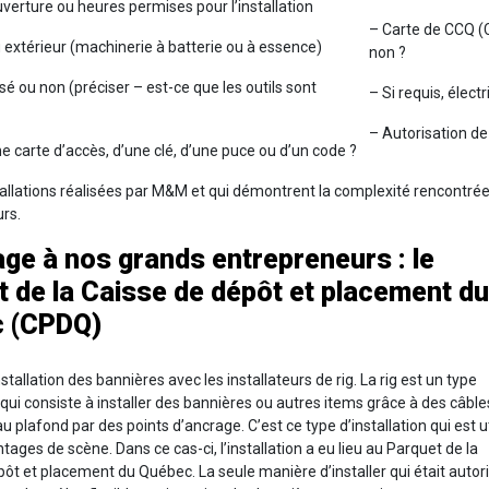
verture ou heures permises pour l’installation
– Carte de CCQ (
u extérieur (machinerie à batterie ou à essence)
non ?
isé ou non (préciser – est-ce que les outils sont
– Si requis, élect
– Autorisation de
e carte d’accès, d’une clé, d’une puce ou d’un code ?
tallations réalisées par M&M et qui démontrent la complexité rencontrée
urs.
e à nos grands entrepreneurs : le
 de la Caisse de dépôt et placement du
 (CPDQ)
stallation des bannières avec les installateurs de rig. La rig est un type
n qui consiste à installer des bannières ou autres items grâce à des câble
au plafond par des points d’ancrage. C’est ce type d’installation qui est ut
ages de scène. Dans ce cas-ci, l’installation a eu lieu au Parquet de la
ôt et placement du Québec. La seule manière d’installer qui était autor