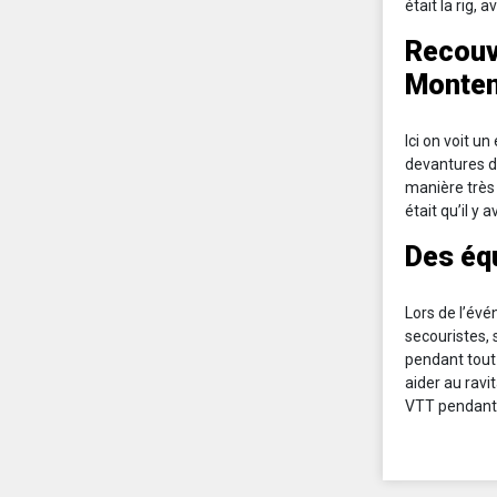
était la rig, 
Recouv
Monten
Ici on voit u
devantures de
manière très 
était qu’il y
Des éq
Lors de l’év
secouristes, 
pendant tout 
aider au ravi
VTT pendant