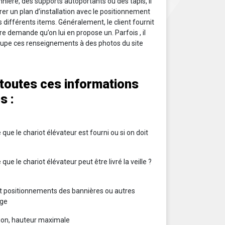
nière, des supports autoportants ou des tapis, il
er un plan d’installation avec le positionnement
différents items. Généralement, le client fournit
re demande qu’on lui en propose un. Parfois , il
roupe ces renseignements à des photos du site
, toutes ces informations
s :
e que le chariot élévateur est fourni ou si on doit
 que le chariot élévateur peut être livré la veille ?
et positionnements des bannières ou autres
age
tion, hauteur maximale