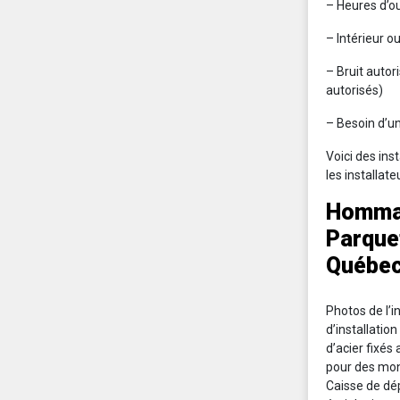
– Heures d’ou
– Intérieur o
– Bruit autor
autorisés)
– Besoin d’un
Voici des ins
les installate
Hommag
Parquet
Québec
Photos de l’in
d’installatio
d’acier fixés 
pour des mont
Caisse de dép