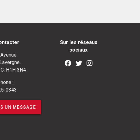
ontacter
Sur les réseaux
sociaux
 Avenue
Lavergne,
QC, H1H 3N4
hone :
25-0343
S UN MESSAGE