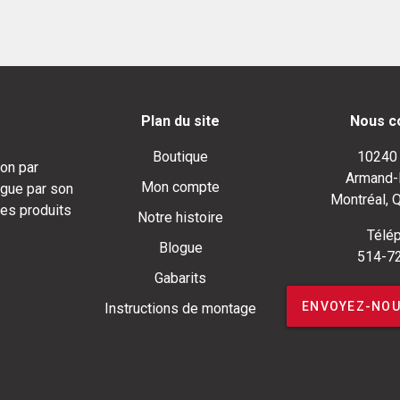
Plan du site
Nous c
Boutique
10240
on par
Armand-
Mon compte
ngue par son
Montréal, 
ses produits
Notre histoire
Télép
Blogue
514-7
Gabarits
ENVOYEZ-NOU
Instructions de montage