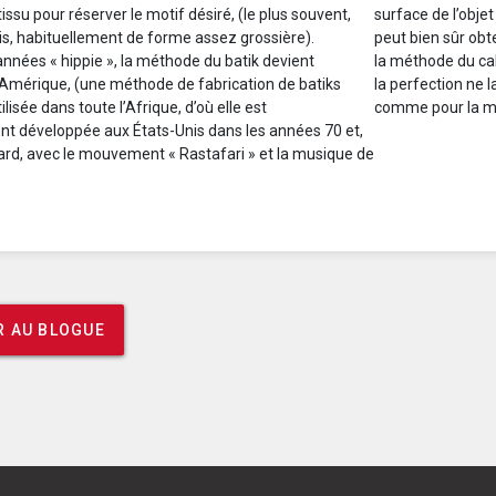
tissu pour réserver le motif désiré, (le plus souvent,
surface de l’objet
is, habituellement de forme assez grossière).
peut bien sûr obte
nnées « hippie », la méthode du batik devient
la méthode du cal
 Amérique, (une méthode de fabrication de batiks
la perfection ne
lisée dans toute l’Afrique, d’où elle est
comme pour la mé
t développée aux États-Unis dans les années 70 et,
ard, avec le mouvement « Rastafari » et la musique de
 AU BLOGUE