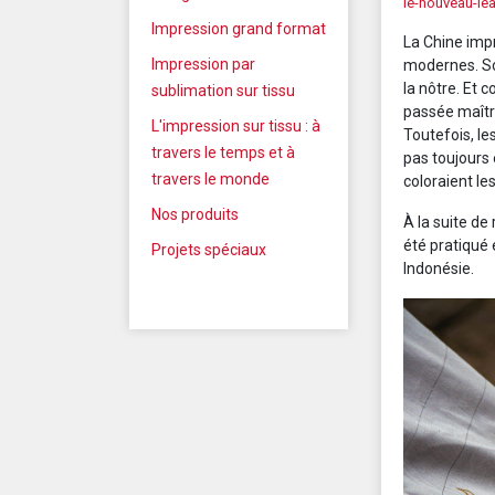
le-nouveau-lea
Impression grand format
La Chine imp
Impression par
modernes. So
la nôtre. Et 
sublimation sur tissu
passée maître
L'impression sur tissu : à
Toutefois, le
travers le temps et à
pas toujours e
travers le monde
coloraient les
Nos produits
À la suite de
été pratiqué
Projets spéciaux
Indonésie.