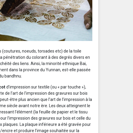
s (coutures, noeuds, torsades etc) de la toile
la pénétration du colorant à des degrés divers en
chéité des liens. Ainsi, la minorité ethnique Bai,
ment dans la province du Yunnan, est-elle passée
 du bandhnu.
cot
d’impression sur textile (ou « par touche »),
te de l’art de l’impression des gravures sur bois
 peut-être plus ancien que l’art de l’impression à la
ème siècle avant notre ère. Les deux atteignent le
ressant l’élément (la feuille de papier et le tissu
ur l’impression des gravures sur bois et celle du
ux plaques. La plaque inférieure a été gravée pour
t/encre et produire l’image souhaitée sur la