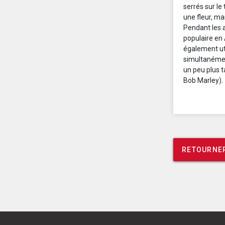
serrés sur le 
une fleur, ma
Pendant les a
populaire en
également uti
simultanémen
un peu plus t
Bob Marley).
RETOURNER