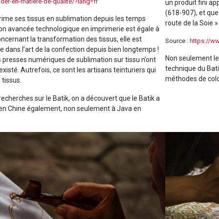
der-en-matiere-de-qualite/?lang=fr
un produit fini a
(618-907), et que
rime ses tissus en sublimation depuis les temps
route de la Soie »
n avancée technologique en imprimerie est égale à
concernant la transformation des tissus, elle est
Source :
https://w
 dans l’art de la confection depuis bien longtemps !
Non seulement les 
s presses numériques de sublimation sur tissu n’ont
technique du Bati
xisté. Autrefois, ce sont les artisans teinturiers qui
méthodes de color
 tissus.
 recherches sur le Batik, on a découvert que le Batik a
 en Chine également, non seulement à Java en