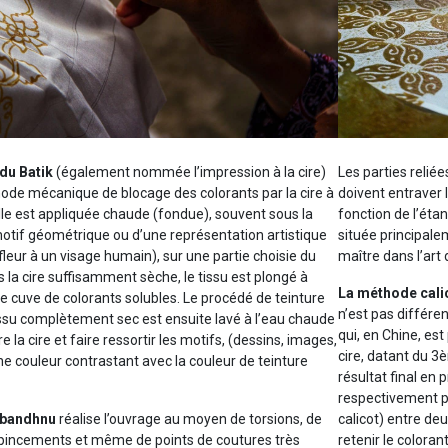
du Batik
(également nommée l’impression à la cire)
Les parties reliée
ode mécanique de blocage des colorants par la cire à
doivent entraver 
elle est appliquée chaude (fondue), souvent sous la
fonction de l’étan
otif géométrique ou d’une représentation artistique
située principale
 fleur à un visage humain), sur une partie choisie du
maître dans l’art
is la cire suffisamment sèche, le tissu est plongé à
La méthode cali
e cuve de colorants solubles. Le procédé de teinture
n’est pas différen
issu complètement sec est ensuite lavé à l’eau chaude
qui, en Chine, est
 la cire et faire ressortir les motifs, (dessins, images,
cire, datant du 3
e couleur contrastant avec la couleur de teinture
résultat final en p
respectivement po
 bandhnu
réalise l’ouvrage au moyen de torsions, de
calicot) entre de
pincements et même de points de coutures très
retenir le coloran