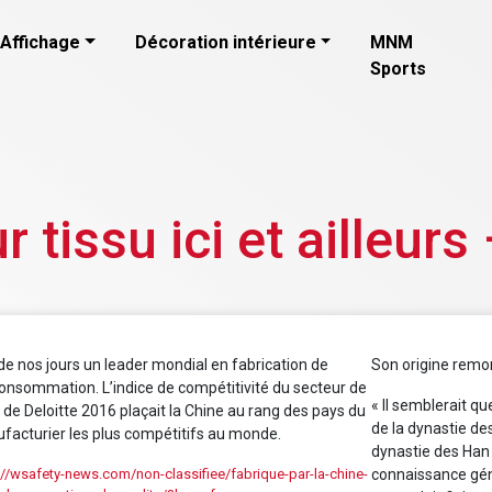
Affichage
Décoration intérieure
MNM
Sports
 tissu ici et ailleurs
de nos jours un leader mondial en fabrication de
Son origine remont
consommation. L’indice de compétitivité du secteur de
« Il semblerait qu
n de Deloitte 2016 plaçait la Chine au rang des pays du
de la dynastie de
facturier les plus compétitifs au monde.
dynastie des Han 
://wsafety-news.com/non-classifiee/fabrique-par-la-chine-
connaissance gén