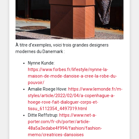
À titre d’exemples, voici trois grandes designers
modernes du Danemark :
Nynne Kunde:
https://www.forbes.fr/lifestyle/nynne-la-
maison-de-mode-danoise-a-cree-la-robe-du-
pouvoir/
Amalie Roege Hove:
https://www.lemonde.fr/m-
styles/article/2022/02/04/a-copenhague-a-
hoege-rove-fait-dialoguer-corps-et-
tissu_6112354_4497319.html
Ditte Reffstrup:
https://www.net-a-
porter.com/fr-ch/porter/article-
48a5a3edabe4f994/fashion/fashion-
memo/creatrices-dansoises