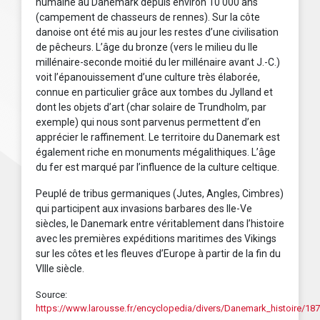
humaine au Danemark depuis environ 10 000 ans
(campement de chasseurs de rennes). Sur la côte
danoise ont été mis au jour les restes d’une civilisation
de pêcheurs. L’âge du bronze (vers le milieu du IIe
millénaire-seconde moitié du Ier millénaire avant J.-C.)
voit l’épanouissement d’une culture très élaborée,
connue en particulier grâce aux tombes du Jylland et
dont les objets d’art (char solaire de Trundholm, par
exemple) qui nous sont parvenus permettent d’en
apprécier le raffinement. Le territoire du Danemark est
également riche en monuments mégalithiques. L’âge
du fer est marqué par l’influence de la culture celtique.
Peuplé de tribus germaniques (Jutes, Angles, Cimbres)
qui participent aux invasions barbares des IIe-Ve
siècles, le Danemark entre véritablement dans l’histoire
avec les premières expéditions maritimes des Vikings
sur les côtes et les fleuves d’Europe à partir de la fin du
VIIIe siècle.
Source:
https://www.larousse.fr/encyclopedia/divers/Danemark_histoire/18