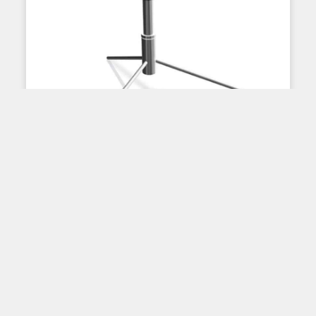
NOS PRODUITS
Base chromée pour
drapeau à l’intérieur
La base chromée pour drapeau est une bonne
solution pour l’affichage destiné à être utilisé à
l’intérieur. Comme cette base est surélevé
Lire plus