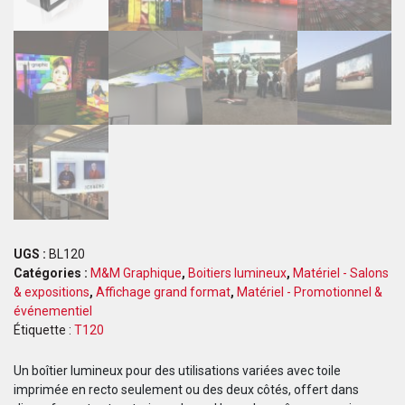
UGS :
BL120
Catégories :
M&M Graphique
,
Boitiers lumineux
,
Matériel - Salons
& expositions
,
Affichage grand format
,
Matériel - Promotionnel &
événementiel
Étiquette :
T120
Un boîtier lumineux pour des utilisations variées avec toile
imprimée en recto seulement ou des deux côtés, offert dans