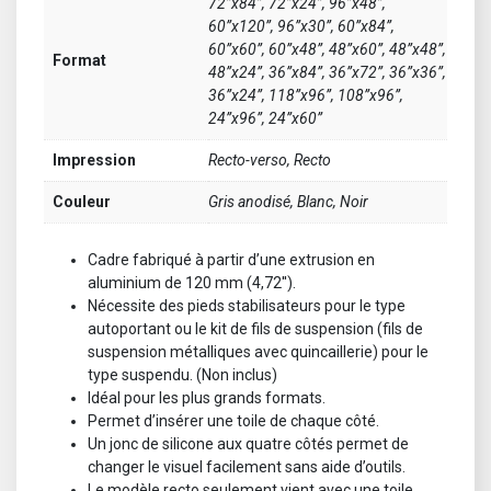
72”x84”, 72”x24”, 96”x48”,
60”x120”, 96”x30”, 60”x84”,
60”x60”, 60”x48”, 48”x60”, 48”x48”,
Format
48”x24”, 36”x84”, 36”x72”, 36”x36”,
36”x24”, 118”x96”, 108”x96”,
24”x96”, 24”x60”
Impression
Recto-verso, Recto
Couleur
Gris anodisé, Blanc, Noir
Cadre fabriqué à partir d’une extrusion en
aluminium de 120 mm (4,72′′).
Nécessite des pieds stabilisateurs pour le type
autoportant ou le kit de fils de suspension (fils de
suspension métalliques avec quincaillerie) pour le
type suspendu. (Non inclus)
Idéal pour les plus grands formats.
Permet d’insérer une toile de chaque côté.
Un jonc de silicone aux quatre côtés permet de
changer le visuel facilement sans aide d’outils.
Le modèle recto seulement vient avec une toile