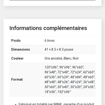
Informations complémentaires
Poids
6 livres
Dimensions
41 × 8.5 × 8.5 pouce
Couleur
Gris anodisé, Blanc, Noir
120”x96”, 96”x96”, 96”x60”,
96”x48”, 72”x48”, 72”x24”, 60”x60”,
60”x36”, 60”x24”, 48”x84”, 48”x60”,
Format
48”x48”, 48”x36”, 48”x24”, 36”x48”,
30”x60”, 30”x40”, 30”x30”, 24”x36”,
18”x36”, 192”x96”
Fabriqué en totalité par M&M : garantie d’un produit