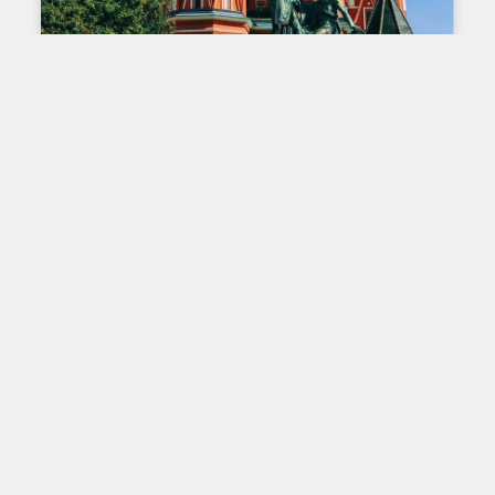
L'IMPRESSION SUR TISSU : À TRAVERS LE
TEMPS ET À TRAVERS LE MONDE
L’impression sur tissu ici et
ailleurs – La Russie
À Moscou en Russie, on retrouve le Musée des
arts décoratifs, appliqués et populaires. Il possède
des centaines de documents retraçant
Lire plus