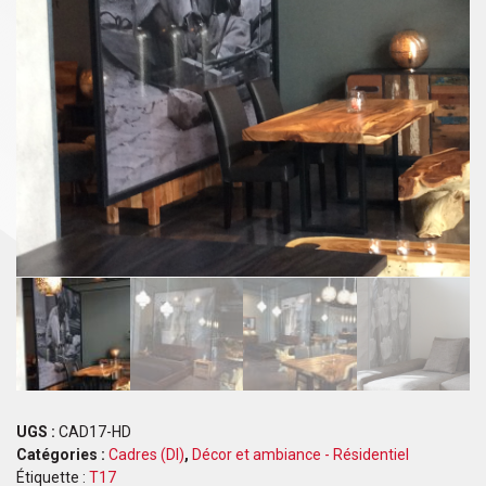
UGS :
CAD17-HD
Catégories :
Cadres (DI)
,
Décor et ambiance - Résidentiel
Étiquette :
T17