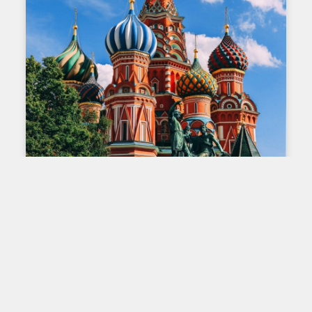
L'IMPRESSION SUR TISSU : À TRAVERS LE
TEMPS ET À TRAVERS LE MONDE
L’impression sur tissu ici et
ailleurs – La Russie
À Moscou en Russie, on retrouve le Musée des
arts décoratifs, appliqués et populaires. Il possède
des centaines de documents retraçant