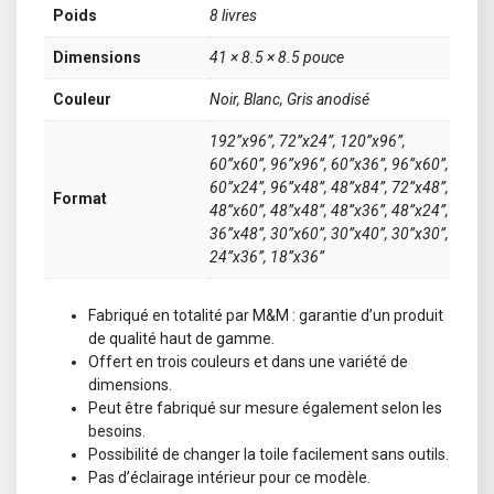
Poids
8 livres
Dimensions
41 × 8.5 × 8.5 pouce
Couleur
Noir, Blanc, Gris anodisé
192”x96”, 72”x24”, 120”x96”,
60”x60”, 96”x96”, 60”x36”, 96”x60”,
60”x24”, 96”x48”, 48”x84”, 72”x48”,
Format
48”x60”, 48”x48”, 48”x36”, 48”x24”,
36”x48”, 30”x60”, 30”x40”, 30”x30”,
24”x36”, 18”x36”
Fabriqué en totalité par M&M : garantie d’un produit
de qualité haut de gamme.
Offert en trois couleurs et dans une variété de
dimensions.
Peut être fabriqué sur mesure également selon les
besoins.
Possibilité de changer la toile facilement sans outils.
Pas d’éclairage intérieur pour ce modèle.