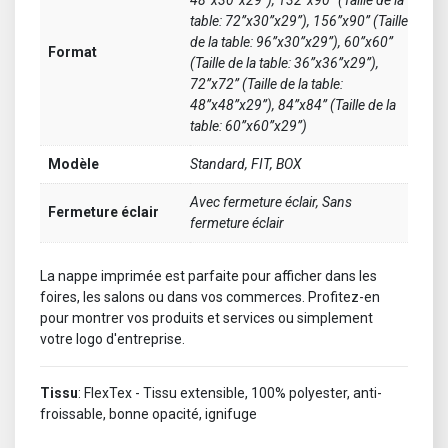
table: 72”x30”x29”), 156”x90” (Taille
de la table: 96”x30”x29”), 60”x60”
Format
(Taille de la table: 36”x36”x29”),
72”x72” (Taille de la table:
48”x48”x29”), 84”x84” (Taille de la
table: 60”x60”x29”)
Modèle
Standard, FIT, BOX
Avec fermeture éclair, Sans
Fermeture éclair
fermeture éclair
La nappe imprimée est parfaite pour afficher dans les
foires, les salons ou dans vos commerces. Profitez-en
pour montrer vos produits et services ou simplement
votre logo d'entreprise.
Tissu
: FlexTex - Tissu extensible, 100% polyester, anti-
froissable, bonne opacité, ignifuge