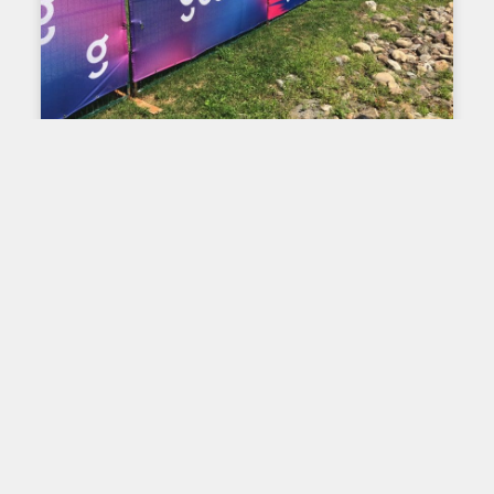
IMPRESSION GRAND FORMAT
La publicité géante
s’impose dans les villes
Pour le travail ou encore dans nos loisirs, certaines
personnes passent plusieurs heures par jour dans
la voiture. Que ce soit pour aller rencontrer des
Lire plus