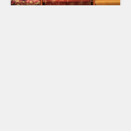
L'IMPRESSION SUR TISSU : À TRAVERS LE
TEMPS ET À TRAVERS LE MONDE
L’impression sur tissu ici et
ailleurs – la Chine
La Chine est de nos jours un leader mondial en
fabrication de produits de consommation. L’indice
de compétitivité du secteur de la fabrication
Lire plus